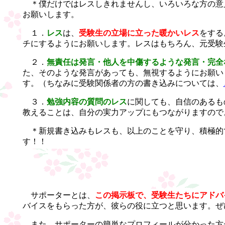
＊僕だけではレスしきれませんし、いろいろな方の意
お願いします。
１．
レス
は、
受験生の立場に立った暖かいレス
をする
チにするようにお願いします。レスはもちろん、元受験
２．
無責任は発言・他人を中傷するような発言・完全
た、そのような発言があっても、無視するようにお願い
す。（ちなみに受験関係者の方の書き込みについては、
３．
勉強内容の質問のレス
に関しても、自信のあるも
教えることは、自分の実力アップにもつながりますので
＊新規書き込みもレスも、以上のことを守り、積極的
す！！
サポーターとは、
この掲示板で、受験生たちにアドバ
バイスをもらった方が、彼らの役に立つと思います。ぜ
また、サポーターの簡単なプロフィールが分かった方