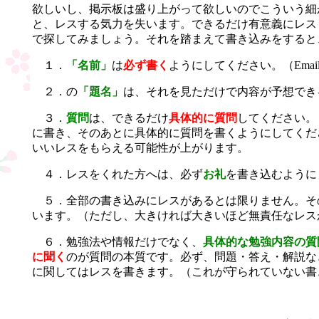
欲しいし、掲示板は盛り上がって欲しいのでこういう細
と、レスする気力を失います。できるだけ有意義にレス
で探してみましょう。それを踏まえて書き込みをすると
１．
「名前」
は
必ず書く
ようにしてください。（Ema
２．の
「題名」
は、それを見ただけで内容が予想でき
３．
質問
は、できるだけ
具体的に質問
してください。
に書き、そのあとに具体的に質問を書くようにしてくだ
いいレスをもらえる可能性が上がります。
４．レスをくれた方へは、必ず
お礼
を書き込むように
５．全部の書き込みにレスがあるとは限りません。そ
います。（ただし、大きければ大きいほど無責任なレス
６．勉強法や情報だけでなく、
具体的な勉強内容の質
に聞く
のが質問の本質です。必ず、問題・答え・解説な
に関してはレスを書きます。（これが守られていない書