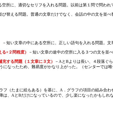
る空所に、適切なセリフを入れる問題。以前は第１問で問われ
並び替える問題。普通の文章だけでなく、会話の中の文を並べ
）
－短い文章の中にある空所に、正しい語句を入れる問題。文
える×２問程度）
－短い文章の途中の空所に入る３つの文を並
補充する問題（１文章に３文）
－AとBよりは長い、４段落ぐ
うになったため、難易度がかなり上がった。（センターでは唯
ラフ（たまに絵もある）を基に、A．グラフの項目の組み合わ
降は、AとBだけになっているので、少し楽になったかもしれ