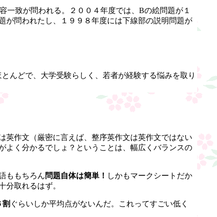
内容一致が問われる。２００４年度では、Bの絵問題が１
題が問われたし、１９９８年度には下線部の説明問題が
ほとんどで、大学受験らしく、若者が経験する悩みを取り
は英作文（厳密に言えば、整序英作文は英作文ではない
がよく分かるでしょ？ということは、幅広くバランスの
語ももちろん
問題自体は簡単！
しかもマークシートだか
十分取れるはず。
６割
ぐらいしか平均点がないんだ。これってすごい低く