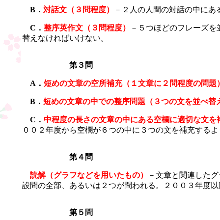
B．
対話文（３問程度）
－２人の人間の対話の中にあ
C．
整序英作文（３問程度）
－５つほどのフレーズを
替えなければいけない。
第３問
A．
短めの文章の空所補充（１文章に２問程度の問題
B．
短めの文章の中での整序問題（３つの文を並べ替
C．
中程度の長さの文章の中にある空欄に適切な文を
００２年度から空欄が６つの中に３つの文を補充するよ
第４問
読解（グラフなどを用いたもの）
－文章と関連したグ
設問の全部、あるいは２つが問われる。２００３年度以
第５問