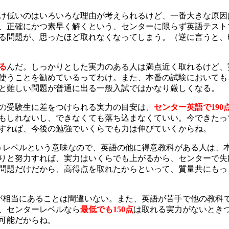
け低いのはいろいろな理由が考えられるけど、一番大きな原因
、正確にかつ素早く解くという、センターに限らず英語テスト
る問題が、思ったほど取れなくなってしまう。（逆に言うと、
る
んだ。しっかりとした実力のある人は満点近く取れるけど、
使うことを勧めているってわけ。また、本番の試験においても
と難しい問題が普通に出る一般入試ではかなり厳しくなる。
の受験生に差をつけられる実力の目安は、
センター英語で190
もしれないし、できなくても落ち込まなくていい。今できたっ
すれば、今後の勉強でいくらでも力は伸びていくからね。
うレベルという意味なので、英語の他に得意教科がある人は、
りと努力すれば、実力はいくらでも上がるから、センターで失
問題だけだから、高得点を取れたからといって、質量共にもっ
が相当にあることは間違いない。また、英語が苦手で他の教科
、センターレベルなら
最低でも150点
は取れる実力がないとき
可能だからね。