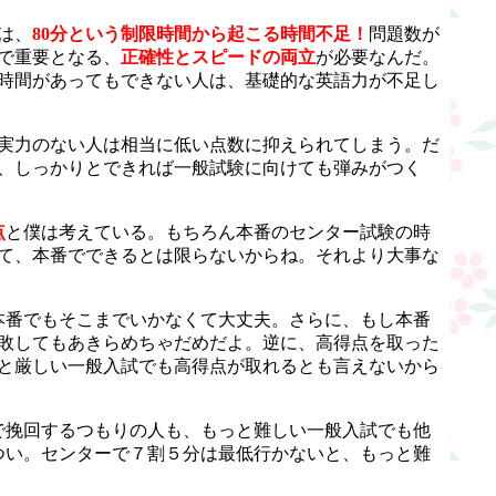
は、
80分という制限時間から起こる時間不足！
問題数が
で重要となる、
正確性とスピードの両立
が必要なんだ。
時間があってもできない人は、基礎的な英語力が不足し
実力のない人は相当に低い点数に抑えられてしまう。だ
、しっかりとできれば一般試験に向けても弾みがつく
点
と僕は考えている。もちろん本番のセンター試験の時
て、本番でできるとは限らないからね。それより大事な
本番でもそこまでいかなくて大丈夫。さらに、もし本番
敗してもあきらめちゃだめだよ。逆に、高得点を取った
と厳しい一般入試でも高得点が取れるとも言えないから
で挽回するつもりの人も、もっと難しい一般入試でも他
つい。センターで７割５分は最低行かないと、もっと難