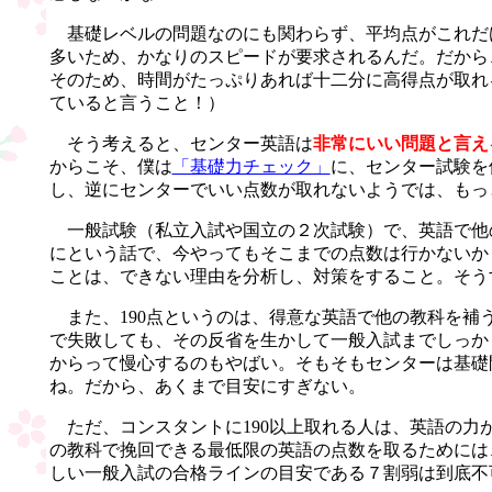
基礎レベルの問題なのにも関わらず、平均点がこれだ
多いため、かなりのスピードが要求されるんだ。だから
そのため、時間がたっぷりあれば十二分に高得点が取れ
ていると言うこと！）
そう考えると、センター英語は
非常にいい問題と言え
からこそ、僕は
「基礎力チェック」
に、センター試験を
し、逆にセンターでいい点数が取れないようでは、もっ
一般試験（私立入試や国立の２次試験）で、英語で他
にという話で、今やってもそこまでの点数は行かないか
ことは、できない理由を分析し、対策をすること。そう
また、190点というのは、得意な英語で他の教科を補
で失敗しても、その反省を生かして一般入試までしっか
からって慢心するのもやばい。そもそもセンターは基礎
ね。だから、あくまで目安にすぎない。
ただ、コンスタントに190以上取れる人は、英語の力
の教科で挽回できる最低限の英語の点数を取るためには
しい一般入試の合格ラインの目安である７割弱は到底不